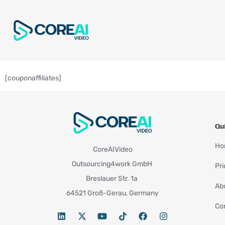
[couponaffiliates]
Qu
Ho
CoreAIVideo
Outsourcing4work GmbH
Pri
Breslauer Str. 1a
Ab
64521 Groß-Gerau, Germany
Co